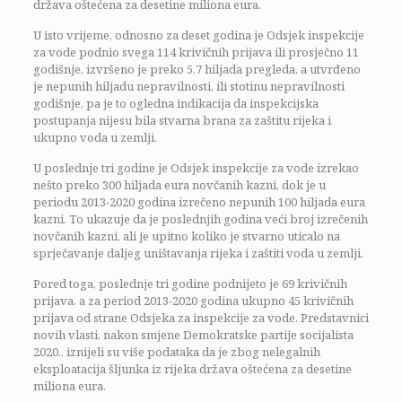
država oštećena za desetine miliona eura.
U isto vrijeme, odnosno za deset godina je Odsjek inspekcije
za vode podnio svega 114 krivičnih prijava ili prosječno 11
godišnje, izvršeno je preko 5,7 hiljada pregleda, a utvrđeno
je nepunih hiljadu nepravilnosti, ili stotinu nepravilnosti
godišnje, pa je to ogledna indikacija da inspekcijska
postupanja nijesu bila stvarna brana za zaštitu rijeka i
ukupno voda u zemlji.
U poslednje tri godine je Odsjek inspekcije za vode izrekao
nešto preko 300 hiljada eura novčanih kazni, dok je u
periodu 2013-2020 godina izrečeno nepunih 100 hiljada eura
kazni. To ukazuje da je poslednjih godina veći broj izrečenih
novčanih kazni, ali je upitno koliko je stvarno uticalo na
sprječavanje daljeg uništavanja rijeka i zaštiti voda u zemlji.
Pored toga, poslednje tri godine podnijeto je 69 krivičnih
prijava, a za period 2013-2020 godina ukupno 45 krivičnih
prijava od strane Odsjeka za inspekcije za vode. Predstavnici
novih vlasti, nakon smjene Demokratske partije socijalista
2020., iznijeli su više podataka da je zbog nelegalnih
eksploatacija šljunka iz rijeka država oštećena za desetine
miliona eura.