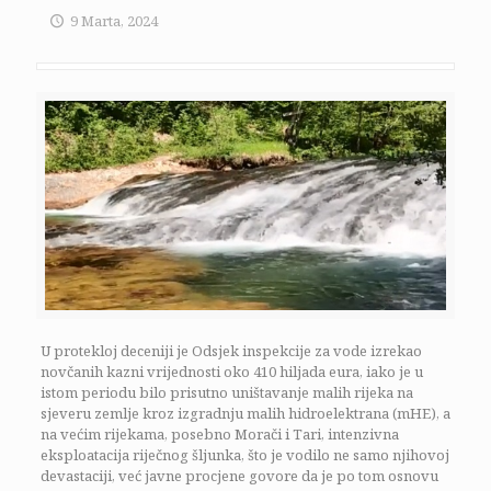
9 Marta, 2024
U protekloj deceniji je Odsjek inspekcije za vode izrekao
novčanih kazni vrijednosti oko 410 hiljada eura, iako je u
istom periodu bilo prisutno uništavanje malih rijeka na
sjeveru zemlje kroz izgradnju malih hidroelektrana (mHE), a
na većim rijekama, posebno Morači i Tari, intenzivna
eksploatacija riječnog šljunka, što je vodilo ne samo njihovoj
devastaciji, već javne procjene govore da je po tom osnovu