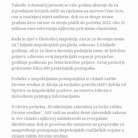
Takođe, u domaćoj javnosti se više godina ukazuje da su
izgradnjom brojnih mHE na rijekama na sjeveru Crne Gore,
one u značajnoj mjeri uništene, dok su sa druge strane
građani kroz račune za struju platili do početka 2022. oko 25
miliona eura subvencija njihovim privatnim vlasnicima.
Kada je riječ o Ekološkoj inspekciji, ona je za deceniju imala
24,7 hiljada inspekcijskih pregleda, odnosno 2,4 hiljade
godišnje, ali je za čitavu deceniju podnijela samo 41 krivičnu
prijavu, odnosno ovaj inspekcijski organ je prosječno
godišnje podnosio po četiri krivične prijave. Za taj period je
pokrenuto blizu 600 prekršajnih postupaka.
Podatke o inspekcijskim postupanjima iz oblasti zažtite
životne sredine je Akcija za socijalnu pravdu (ASP) dobila od
Uprave za inspekcijske poslove, na osnovu Zakona o
slobodnom pristupu informacijama.
U okviru projekta „Kvalitetnijim zakonima za bolju zaštitu
životne sredine“, ASP radi na analizi deset sistemskih zakona
iz ove oblasti i njihovoj usklađenosti sa evropskim
direktivama, dok je poseban dio usmjeren na preporuke za
unapređenje postupanja inspekcijskih i tužilačkih organa u
oblasti zaštite životne sredine.