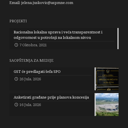
Email:
jelena.juskovic@aspmne.com
PROJEKTI
Racionalna lokalna uprava i veća transparentnost i
odgovornost u potrošnji na lokalnom nivou
7 Oktobra, 2021
SAOPŠTENJA ZA MEDIJE
GST će predlagati šefa SPO
26 Jula, 2026
Anketirati građane prije planova koncesija
16 Jula, 2026