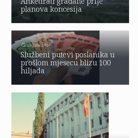
Anketirati građane prije
planova koncesija
10 Jula, 2026
Službeni putevi poslanika u
prošlom mjesecu blizu 100
hiljada