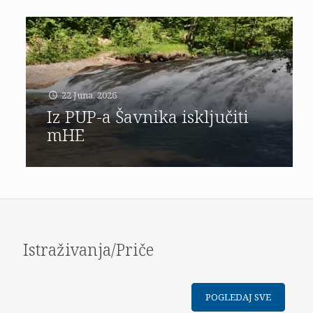
22 Juna, 2026
Iz PUP-a Šavnika isključiti
mHE
Istraživanja/Priče
POGLEDAJ SVE