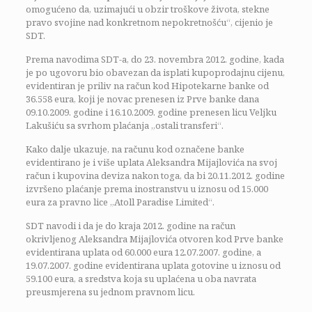
omogućeno da, uzimajući u obzir troškove života, stekne
pravo svojine nad konkretnom nepokretnošću“, cijenio je
SDT.
Prema navodima SDT-a, do 23. novembra 2012. godine, kada
je po ugovoru bio obavezan da isplati kupoprodajnu cijenu,
evidentiran je priliv na račun kod Hipotekarne banke od
36.558 eura, koji je novac prenesen iz Prve banke dana
09.10.2009. godine i 16.10.2009. godine prenesen licu Veljku
Lakušiću sa svrhom plaćanja „ostali transferi“.
Kako dalje ukazuje, na računu kod označene banke
evidentirano je i više uplata Aleksandra Mijajlovića na svoj
račun i kupovina deviza nakon toga, da bi 20.11.2012. godine
izvršeno plaćanje prema inostranstvu u iznosu od 15.000
eura za pravno lice „Atoll Paradise Limited“.
SDT navodi i da je do kraja 2012. godine na račun
okrivljenog Aleksandra Mijajlovića otvoren kod Prve banke
evidentirana uplata od 60.000 eura 12.07.2007. godine, a
19.07.2007. godine evidentirana uplata gotovine u iznosu od
59.100 eura, a sredstva koja su uplaćena u oba navrata
preusmjerena su jednom pravnom licu.