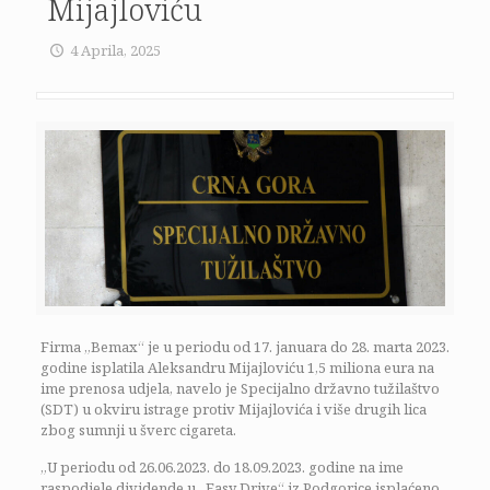
Mijajloviću
4 Aprila, 2025
Firma „Bemax“ je u periodu od 17. januara do 28. marta 2023.
godine isplatila Aleksandru Mijajloviću 1,5 miliona eura na
ime prenosa udjela, navelo je Specijalno državno tužilaštvo
(SDT) u okviru istrage protiv Mijajlovića i više drugih lica
zbog sumnji u šverc cigareta.
„U periodu od 26.06.2023. do 18.09.2023. godine na ime
raspodjele dividende u „Easy Drive“ iz Podgorice isplaćeno