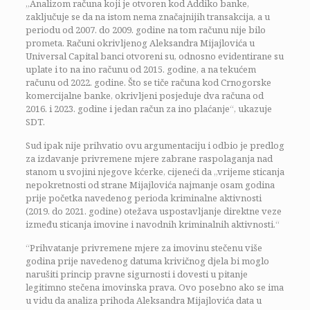
„Analizom računa koji je otvoren kod Addiko banke,
zaključuje se da na istom nema značajnijih transakcija, a u
periodu od 2007. do 2009. godine na tom računu nije bilo
prometa. Računi okrivljenog Aleksandra Mijajlovića u
Universal Capital banci otvoreni su, odnosno evidentirane su
uplate i to na ino računu od 2015. godine, a na tekućem
računu od 2022. godine. Što se tiče računa kod Crnogorske
komercijalne banke, okrivljeni posjeduje dva računa od
2016. i 2023. godine i jedan račun za ino plaćanje“, ukazuje
SDT.
Sud ipak nije prihvatio ovu argumentaciju i odbio je predlog
za izdavanje privremene mjere zabrane raspolaganja nad
stanom u svojini njegove kćerke, cijeneći da „vrijeme sticanja
nepokretnosti od strane Mijajlovića najmanje osam godina
prije početka navedenog perioda kriminalne aktivnosti
(2019. do 2021. godine) otežava uspostavljanje direktne veze
između sticanja imovine i navodnih kriminalnih aktivnosti.“
“Prihvatanje privremene mjere za imovinu stečenu više
godina prije navedenog datuma krivičnog djela bi moglo
narušiti princip pravne sigurnosti i dovesti u pitanje
legitimno stečena imovinska prava. Ovo posebno ako se ima
u vidu da analiza prihoda Aleksandra Mijajlovića data u