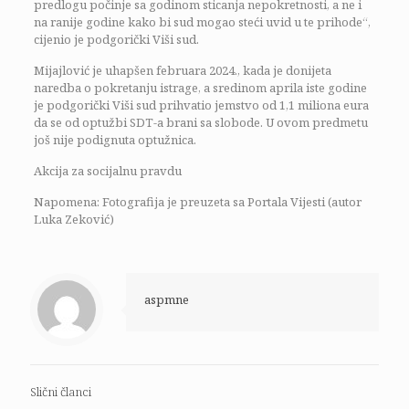
predlogu počinje sa godinom sticanja nepokretnosti, a ne i
na ranije godine kako bi sud mogao steći uvid u te prihode“,
cijenio je podgorički Viši sud.
Mijajlović je uhapšen februara 2024., kada je donijeta
naredba o pokretanju istrage, a sredinom aprila iste godine
je podgorički Viši sud prihvatio jemstvo od 1,1 miliona eura
da se od optužbi SDT-a brani sa slobode. U ovom predmetu
još nije podignuta optužnica.
Akcija za socijalnu pravdu
Napomena: Fotografija je preuzeta sa Portala Vijesti (autor
Luka Zeković)
aspmne
Slični članci