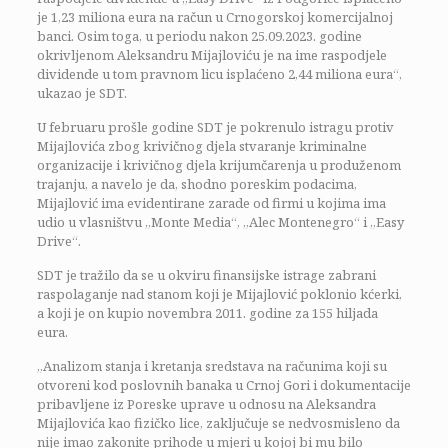
je 1,23 miliona eura na račun u Crnogorskoj komercijalnoj
banci. Osim toga, u periodu nakon 25.09.2023. godine
okrivljenom Aleksandru Mijajloviću je na ime raspodjele
dividende u tom pravnom licu isplaćeno 2,44 miliona eura“,
ukazao je SDT.
U februaru prošle godine SDT je pokrenulo istragu protiv
Mijajlovića zbog krivičnog djela stvaranje kriminalne
organizacije i krivičnog djela krijumčarenja u produženom
trajanju, a navelo je da, shodno poreskim podacima,
Mijajlović ima evidentirane zarade od firmi u kojima ima
udio u vlasništvu „Monte Media“, „Alec Montenegro“ i „Easy
Drive“.
SDT je tražilo da se u okviru finansijske istrage zabrani
raspolaganje nad stanom koji je Mijajlović poklonio kćerki,
a koji je on kupio novembra 2011. godine za 155 hiljada
eura.
„Analizom stanja i kretanja sredstava na računima koji su
otvoreni kod poslovnih banaka u Crnoj Gori i dokumentacije
pribavljene iz Poreske uprave u odnosu na Aleksandra
Mijajlovića kao fizičko lice, zaključuje se nedvosmisleno da
nije imao zakonite prihode u mjeri u kojoj bi mu bilo