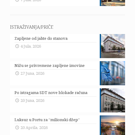
ISTRAŽIVANJA/PRIČE
Zapljene od jahte do stanova
4 Jula, 2026
Nižu se privremene zapljene imovine
27 Juna, 2026
Po istragama SDT nove blokade računa
20 Juna, 2026
Luksuz u Portu za “milionski džep”
20 Aprila, 2026