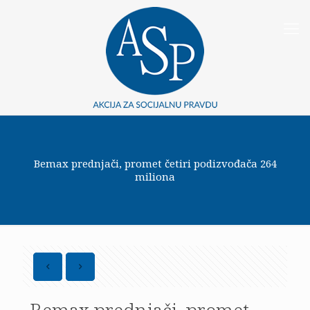
Bemax prednjači, promet četiri podizvođača 264
miliona