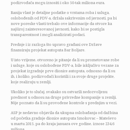
podizvođača mogu iznositi i oko 50-tak miliona eura.
Ranija vlast je detaljne podatke o vrstama roba i usluga,
oslobođenih od PDV-a, držala sakrivenim od javnosti, pa bi
nove poreske vlasti trebalo ove informacije da otvore ka
najširoj zainteresovanoj javnosti, kako bi se postigla
transparentnost i mogli analizirati podaci.
Prednje i iz razloga što upravo građani ove Države
finansiraju projekat autoputa Bar Boljare.
U isto vrijeme, otvoreno je pitanje da li su prometovane robe
i usluge, koje su oslobođene PDV-a, bile isključivo vezane za
projekat izgradnje prve dionice autoputa, odnosno da li su
ih, i koliko, podizvođači koristili i za svoje druge projekte,
koje realizuju u zemlji.
Ukoliko je to slučaj, svakako su ostvarili nedozvoljenu
prednost u odnosu na druge privredne kompanije u zemlji.
Nije poznato da li su provođene kontrole s prednjim u vezi.
ASP je nedavno objavila da ukupna oslobađanja od dažbina
od početka gradnje dionice autoputa Smokovac – Mateševo
u martu 2015, pa do kraja januara ove godine, iznose 234,6
miliona.