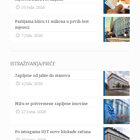
10 Jula, 2026
Partijama blizu 11 miliona u prvih šest
mjeseci
7 Jula, 2026
ISTRAŽIVANJA/PRIČE
Zapljene od jahte do stanova
4 Jula, 2026
Nižu se privremene zapljene imovine
27 Juna, 2026
Po istragama SDT nove blokade računa
20 Juna, 2026