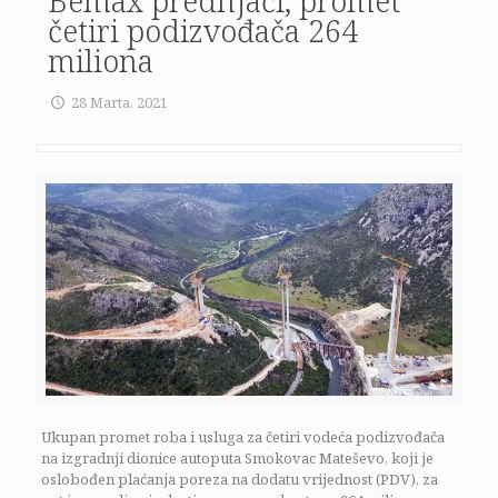
Bemax prednjači, promet
četiri podizvođača 264
miliona
28 Marta, 2021
Ukupan promet roba i usluga za četiri vodeća podizvođača
na izgradnji dionice autoputa Smokovac Mateševo, koji je
oslobođen plaćanja poreza na dodatu vrijednost (PDV), za