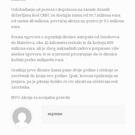
Oslobađanja od poreza i doprinosa na zarade stranih
državljana kod CRBC su dostigla sumu od 30,7 miliona eura,
od carina 48 miliona, povraćaj akciza na gorivo je 9,5 miliona
eura.
Prema ugovoru o izgradnji dionice autoputa od Smokovca
do Mateševa, oko 42 kilometra trebalo je da koštaju 809
miliona eura, ali je zbog naknadnih radova potpisano više
aneksa ugovora, te se u javnosti procjenjuje da će dionica
koštati preko milijardu eura.
Gradnja prve dionice kasni pune dvije godine i očekuje se
završetak do kraja ove godine. Ipak, korona epidemija ne
jenjava, pa je pitanje koliko će i to uticati na očekivani rok
završetka.
NVO Akcija za socijalnu pravdu
aspmne