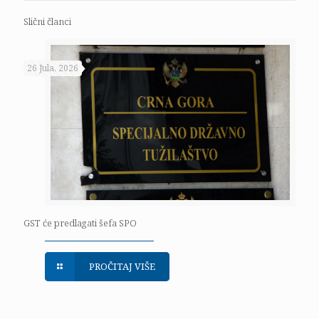
Slični članci
26 Jula, 2026
GST će predlagati šefa SPO
PROČITAJ VIŠE