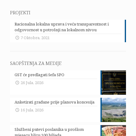
PROJEKTI
Racionalna lokalna uprava i veća transparentnost i
odgovornost u potrošnji na lokalnom nivou
7 Oktobra, 2021
SAOPŠTENJA ZA MEDIJE
GST će predlagati šefa SPO
26 Jula, 2026
Anketirati građane prije planova koncesija
16 Jula, 2026
Službeni putevi poslanika u prošlom
mjesecu blizu 100 hiljada