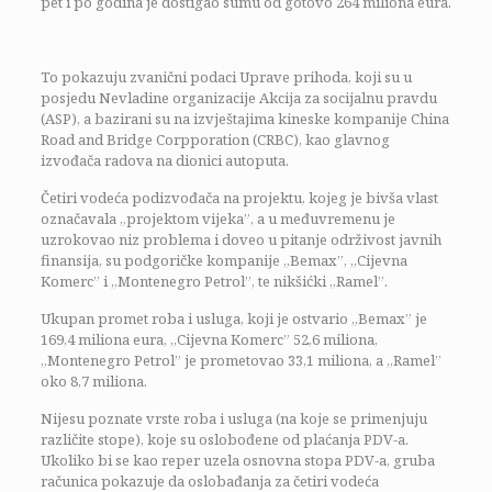
pet i po godina je dostigao sumu od gotovo 264 miliona eura.
To pokazuju zvanični podaci Uprave prihoda, koji su u
posjedu Nevladine organizacije Akcija za socijalnu pravdu
(ASP), a bazirani su na izvještajima kineske kompanije China
Road and Bridge Corpporation (CRBC), kao glavnog
izvođača radova na dionici autoputa.
Četiri vodeća podizvođača na projektu, kojeg je bivša vlast
označavala „projektom vijeka”, a u međuvremenu je
uzrokovao niz problema i doveo u pitanje održivost javnih
finansija, su podgoričke kompanije „Bemax”, „Cijevna
Komerc” i „Montenegro Petrol”, te nikšićki „Ramel”.
Ukupan promet roba i usluga, koji je ostvario „Bemax” je
169,4 miliona eura, „Cijevna Komerc” 52,6 miliona,
„Montenegro Petrol” je prometovao 33,1 miliona, a „Ramel”
oko 8,7 miliona.
Nijesu poznate vrste roba i usluga (na koje se primenjuju
različite stope), koje su oslobođene od plaćanja PDV-a.
Ukoliko bi se kao reper uzela osnovna stopa PDV-a, gruba
računica pokazuje da oslobađanja za četiri vodeća