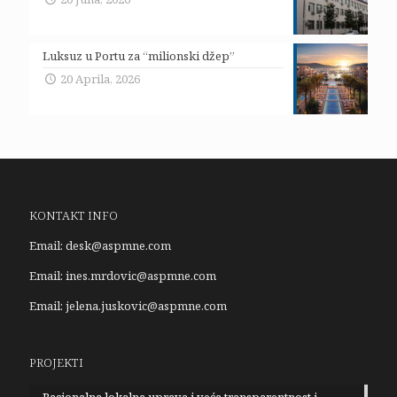
Luksuz u Portu za “milionski džep”
20 Aprila, 2026
KONTAKT INFO
Email:
desk@aspmne.com
Email:
ines.mrdovic@aspmne.com
Email:
jelena.juskovic@aspmne.com
PROJEKTI