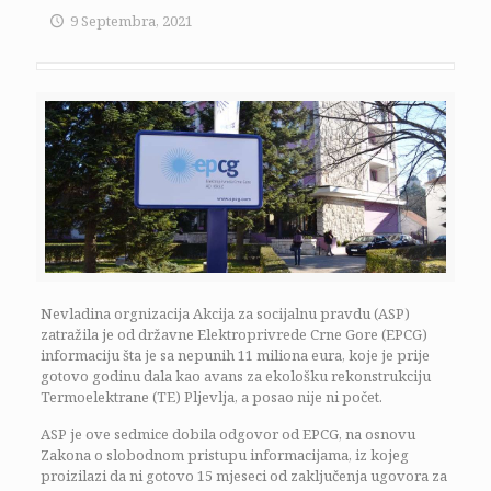
9 Septembra, 2021
Nevladina orgnizacija Akcija za socijalnu pravdu (ASP)
zatražila je od državne Elektroprivrede Crne Gore (EPCG)
informaciju šta je sa nepunih 11 miliona eura, koje je prije
gotovo godinu dala kao avans za ekološku rekonstrukciju
Termoelektrane (TE) Pljevlja, a posao nije ni počet.
ASP je ove sedmice dobila odgovor od EPCG, na osnovu
Zakona o slobodnom pristupu informacijama, iz kojeg
proizilazi da ni gotovo 15 mjeseci od zaključenja ugovora za