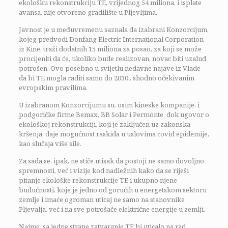
ekološku rekonstrukciju TE, vrijednog 54 miliona, i isplate
avansa, nije otvoreno gradilište u Pljevljima.
Javnost je u međuvremenu saznala da izabrani Konzorcijum,
kojeg predvodi Donfang Electric International Corporation
iz Kine, traži dodatnih 15 miliona za posao, za koji se može
procijeniti da će, ukoliko bude realizovan, novac biti uzalud
potrošen. Ovo posebno u svijetlu nedavne najave iz Vlade
da bi TE mogla raditi samo do 2030., shodno očekivanim
evropskim pravilima.
U izabranom Konzorcijumu su, osim kineske kompanije, i
podgoričke firme Bemax, BB Solar i Permonte, dok ugovor o
ekološkoj rekonstrukciji, koji je zaključen uz zakonska
kršenja, daje mogućnost raskida u uslovima covid epidemije,
kao slučaja više sile.
Za sada se, ipak, ne stiče utisak da postoji ne samo dovoljno
spremnosti, već i vizije kod nadležnih kako da se riješi
pitanje ekološke rekonstrukcije TE i ukupno njene
budućnosti, koje je jedno od gorućih u energetskom sektoru
zemlje i imaće ogroman uticaj ne samo na stanovnike
Pljevalja, već i na sve potrošače električne energije u zemlji.
Naime, sa jedne strane zatvaranje TE bi uticalo na rad