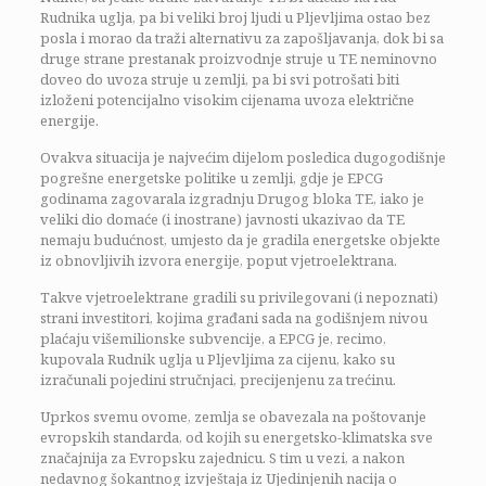
Rudnika uglja, pa bi veliki broj ljudi u Pljevljima ostao bez
posla i morao da traži alternativu za zapošljavanja, dok bi sa
druge strane prestanak proizvodnje struje u TE neminovno
doveo do uvoza struje u zemlji, pa bi svi potrošati biti
izloženi potencijalno visokim cijenama uvoza električne
energije.
Ovakva situacija je najvećim dijelom posledica dugogodišnje
pogrešne energetske politike u zemlji, gdje je EPCG
godinama zagovarala izgradnju Drugog bloka TE, iako je
veliki dio domaće (i inostrane) javnosti ukazivao da TE
nemaju budućnost, umjesto da je gradila energetske objekte
iz obnovljivih izvora energije, poput vjetroelektrana.
Takve vjetroelektrane gradili su privilegovani (i nepoznati)
strani investitori, kojima građani sada na godišnjem nivou
plaćaju višemilionske subvencije, a EPCG je, recimo,
kupovala Rudnik uglja u Pljevljima za cijenu, kako su
izračunali pojedini stručnjaci, precijenjenu za trećinu.
Uprkos svemu ovome, zemlja se obavezala na poštovanje
evropskih standarda, od kojih su energetsko-klimatska sve
značajnija za Evropsku zajednicu. S tim u vezi, a nakon
nedavnog šokantnog izvještaja iz Ujedinjenih nacija o