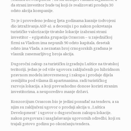
da strani investitor bude taj koji će realizovati prodaju 30
odsto akcija kompanije.
To je i provedeno jednog ljeta godinama kasnije (odvojeni
dio istraživanja ASP-a), a deceniju i po nakon pokretanja
turističke valorizacije tivatske lokacije izabrani strani
investitor – egipatska grupacija Orascom – u zajedničkoj
firmi sa Vladom ima nepunih 90 odsto kapitala, desetak
odsto ima Vlada, a neznatan broj crnogorskih građana je
vlasnik zanemarljivog broja akcija.
Dugoročni zakup za turističku izgradnju Luštice na tivatskoj
teritoriji, jedan je od više ugovora zaključenih po hibridnom
pravnom modelu istovremenog i zakupa i prodaje dijela
zemljišta pod vilama ili apartmanima, radi turističkog
razvoja lokacija, a koji prevashodno donose koristi stranim
investitorima, a neuporedivo manje državi.
Konzorcijum Orascom bio je jedini ponuđač na tenderu, a sa
njim su zaključeni ugovor o prodaji akcija u „Luštica
Development“ i ugovor o dugoročnom zakupu lokacije,
nakon pregovara i usaglašavanja ugovornih odredbi, koji su
trajali gotovo godinu po okončanju tendera.