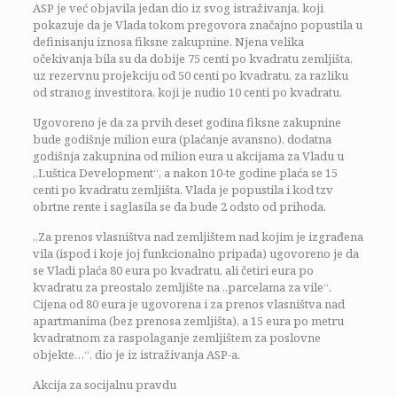
ASP je već objavila jedan dio iz svog istraživanja, koji
pokazuje da je Vlada tokom pregovora značajno popustila u
definisanju iznosa fiksne zakupnine. Njena velika
očekivanja bila su da dobije 75 centi po kvadratu zemljišta,
uz rezervnu projekciju od 50 centi po kvadratu, za razliku
od stranog investitora, koji je nudio 10 centi po kvadratu.
Ugovoreno je da za prvih deset godina fiksne zakupnine
bude godišnje milion eura (plaćanje avansno), dodatna
godišnja zakupnina od milion eura u akcijama za Vladu u
„Luštica Development“, a nakon 10-te godine plaća se 15
centi po kvadratu zemljišta. Vlada je popustila i kod tzv
obrtne rente i saglasila se da bude 2 odsto od prihoda.
„Za prenos vlasništva nad zemljištem nad kojim je izgrađena
vila (ispod i koje joj funkcionalno pripada) ugovoreno je da
se Vladi plaća 80 eura po kvadratu, ali četiri eura po
kvadratu za preostalo zemljište na „parcelama za vile“.
Cijena od 80 eura je ugovorena i za prenos vlasništva nad
apartmanima (bez prenosa zemljišta), a 15 eura po metru
kvadratnom za raspolaganje zemljištem za poslovne
objekte…“, dio je iz istraživanja ASP-a.
Akcija za socijalnu pravdu