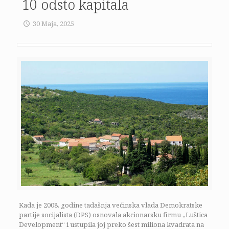
10 odsto kapitala
30 Maja, 2025
Kada je 2008. godine tadašnja većinska vlada Demokratske
partije socijalista (DPS) osnovala akcionarsku firmu „Luštica
Development“ i ustupila joj preko šest miliona kvadrata na