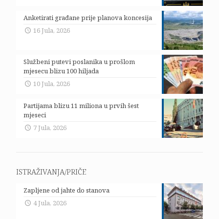
Anketirati građane prije planova koncesija
16 Jula, 2026
Službeni putevi poslanika u prošlom
mjesecu blizu 100 hiljada
10 Jula, 2026
Partijama blizu 11 miliona u prvih šest
mjeseci
7 Jula, 2026
ISTRAŽIVANJA/PRIČE
Zapljene od jahte do stanova
4 Jula, 2026