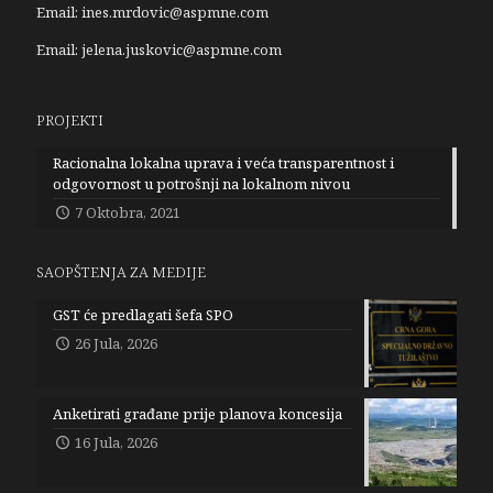
Email:
ines.mrdovic@aspmne.com
Email:
jelena.juskovic@aspmne.com
PROJEKTI
Racionalna lokalna uprava i veća transparentnost i
odgovornost u potrošnji na lokalnom nivou
7 Oktobra, 2021
SAOPŠTENJA ZA MEDIJE
GST će predlagati šefa SPO
26 Jula, 2026
Anketirati građane prije planova koncesija
16 Jula, 2026