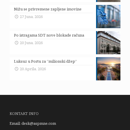
Nižu se privremene zapljene imovine
27 Juna, 2026
Po istragama SDT nove blokade računa
20 Juna, 2026
Luksuz u Portu za “milionski džep”
20 Aprila, 2026
KONTAKT INFO
Email:
desk@aspmne.com