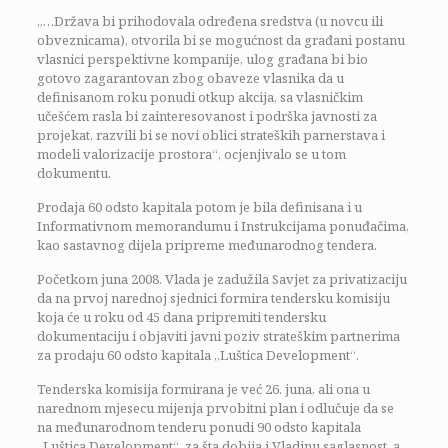
„…Država bi prihodovala određena sredstva (u novcu ili
obveznicama), otvorila bi se mogućnost da građani postanu
vlasnici perspektivne kompanije, ulog građana bi bio
gotovo zagarantovan zbog obaveze vlasnika da u
definisanom roku ponudi otkup akcija, sa vlasničkim
učešćem rasla bi zainteresovanost i podrška javnosti za
projekat, razvili bi se novi oblici strateških parnerstava i
modeli valorizacije prostora“, ocjenjivalo se u tom
dokumentu.
Prodaja 60 odsto kapitala potom je bila definisana i u
Informativnom memorandumu i Instrukcijama ponuđačima,
kao sastavnog dijela pripreme međunarodnog tendera.
Početkom juna 2008. Vlada je zadužila Savjet za privatizaciju
da na prvoj narednoj sjednici formira tendersku komisiju
koja će u roku od 45 dana pripremiti tendersku
dokumentaciju i objaviti javni poziv strateškim partnerima
za prodaju 60 odsto kapitala „Luštica Development“.
Tenderska komisija formirana je već 26. juna, ali ona u
narednom mjesecu mijenja prvobitni plan i odlučuje da se
na međunarodnom tenderu ponudi 90 odsto kapitala
„Luštica Development“, za šta dobija i Vladinu saglasnost, a