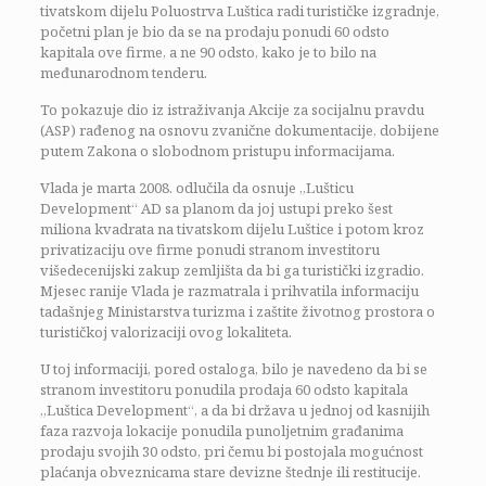
tivatskom dijelu Poluostrva Luštica radi turističke izgradnje,
početni plan je bio da se na prodaju ponudi 60 odsto
kapitala ove firme, a ne 90 odsto, kako je to bilo na
međunarodnom tenderu.
To pokazuje dio iz istraživanja Akcije za socijalnu pravdu
(ASP) rađenog na osnovu zvanične dokumentacije, dobijene
putem Zakona o slobodnom pristupu informacijama.
Vlada je marta 2008. odlučila da osnuje „Lušticu
Development“ AD sa planom da joj ustupi preko šest
miliona kvadrata na tivatskom dijelu Luštice i potom kroz
privatizaciju ove firme ponudi stranom investitoru
višedecenijski zakup zemljišta da bi ga turistički izgradio.
Mjesec ranije Vlada je razmatrala i prihvatila informaciju
tadašnjeg Ministarstva turizma i zaštite životnog prostora o
turističkoj valorizaciji ovog lokaliteta.
U toj informaciji, pored ostaloga, bilo je navedeno da bi se
stranom investitoru ponudila prodaja 60 odsto kapitala
„Luštica Development“, a da bi država u jednoj od kasnijih
faza razvoja lokacije ponudila punoljetnim građanima
prodaju svojih 30 odsto, pri čemu bi postojala mogućnost
plaćanja obveznicama stare devizne štednje ili restitucije.