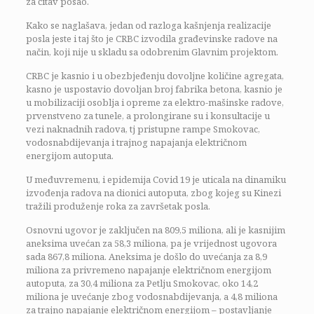
za čitav posao.
Kako se naglašava, jedan od razloga kašnjenja realizacije
posla jeste i taj što je CRBC izvodila građevinske radove na
način, koji nije u skladu sa odobrenim Glavnim projektom.
CRBC je kasnio i u obezbjeđenju dovoljne količine agregata,
kasno je uspostavio dovoljan broj fabrika betona, kasnio je
u mobilizaciji osoblja i opreme za elektro-mašinske radove,
prvenstveno za tunele, a prolongirane su i konsultacije u
vezi naknadnih radova, tj pristupne rampe Smokovac,
vodosnabdijevanja i trajnog napajanja električnom
energijom autoputa.
U međuvremenu, i epidemija Covid 19 je uticala na dinamiku
izvođenja radova na dionici autoputa, zbog kojeg su Kinezi
tražili produženje roka za završetak posla.
Osnovni ugovor je zaključen na 809,5 miliona, ali je kasnijim
aneksima uvećan za 58,3 miliona, pa je vrijednost ugovora
sada 867,8 miliona. Aneksima je došlo do uvećanja za 8,9
miliona za privremeno napajanje električnom energijom
autoputa, za 30,4 miliona za Petlju Smokovac, oko 14,2
miliona je uvećanje zbog vodosnabdijevanja, a 4,8 miliona
za trajno napajanje električnom energijom – postavljanje