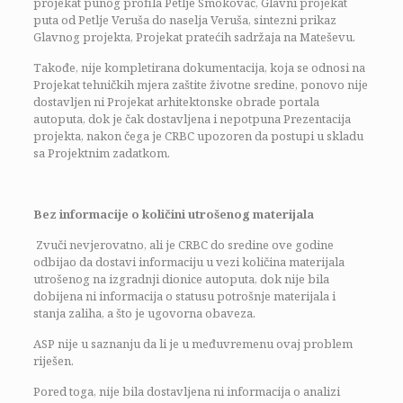
projekat punog profila Petlje Smokovac, Glavni projekat
puta od Petlje Veruša do naselja Veruša, sintezni prikaz
Glavnog projekta, Projekat pratećih sadržaja na Mateševu.
Takođe, nije kompletirana dokumentacija, koja se odnosi na
Projekat tehničkih mjera zaštite životne sredine, ponovo nije
dostavljen ni Projekat arhitektonske obrade portala
autoputa, dok je čak dostavljena i nepotpuna Prezentacija
projekta, nakon čega je CRBC upozoren da postupi u skladu
sa Projektnim zadatkom.
Bez informacije o količini utrošenog materijala
Zvuči nevjerovatno, ali je CRBC do sredine ove godine
odbijao da dostavi informaciju u vezi količina materijala
utrošenog na izgradnji dionice autoputa, dok nije bila
dobijena ni informacija o statusu potrošnje materijala i
stanja zaliha, a što je ugovorna obaveza.
ASP nije u saznanju da li je u međuvremenu ovaj problem
riješen.
Pored toga, nije bila dostavljena ni informacija o analizi