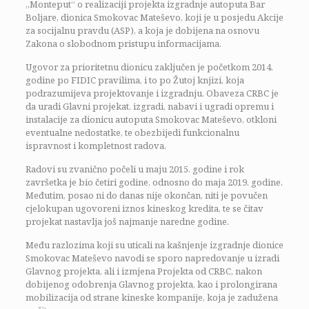
„Monteput“ o realizaciji projekta izgradnje autoputa Bar
Boljare, dionica Smokovac Mateševo, koji je u posjedu Akcije
za socijalnu pravdu (ASP), a koja je dobijena na osnovu
Zakona o slobodnom pristupu informacijama.
Ugovor za prioritetnu dionicu zaključen je početkom 2014.
godine po FIDIC pravilima, i to po Žutoj knjizi, koja
podrazumijeva projektovanje i izgradnju. Obaveza CRBC je
da uradi Glavni projekat, izgradi, nabavi i ugradi opremu i
instalacije za dionicu autoputa Smokovac Mateševo, otkloni
eventualne nedostatke, te obezbijedi funkcionalnu
ispravnost i kompletnost radova.
Radovi su zvanično počeli u maju 2015. godine i rok
završetka je bio četiri godine, odnosno do maja 2019. godine.
Međutim, posao ni do danas nije okončan, niti je povučen
cjelokupan ugovoreni iznos kineskog kredita, te se čitav
projekat nastavlja još najmanje naredne godine.
Među razlozima koji su uticali na kašnjenje izgradnje dionice
Smokovac Mateševo navodi se sporo napredovanje u izradi
Glavnog projekta, ali i izmjena Projekta od CRBC, nakon
dobijenog odobrenja Glavnog projekta, kao i prolongirana
mobilizacija od strane kineske kompanije, koja je zadužena