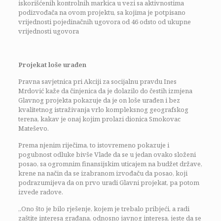
iskorišćenih kontrolnih markica u vezi sa aktivnostima
podizvođača na ovom projektu, sa kojima je potpisano
vrijednosti pojedinačnih ugovora od 46 odsto od ukupne
vrijednosti ugovora
Projekat loše urađen
Pravna savjetnica pri Akciji za socijalnu pravdu Ines
Mrdović kaže da činjenica da je dolazilo do čestih izmjena
Glavnog projekta pokazuje da je on loše urađen i bez
kvalitetnog istraživanja vrlo kompleksnog geografskog
terena, kakav je onaj kojim prolazi dionica Smokovac
Mateševo.
Prema njenim riječima, to istovremeno pokazuje i
pogubnost odluke bivše Vlade da se u jedan ovako složeni
posao, sa ogromnim finansijskim uticajem na budžet države,
krene na način da se izabranom izvođaču da posao, koji
podrazumijeva da on prvo uradi Glavni projekat, pa potom
izvede radove.
„Ono što je bilo rješenje, kojem je trebalo pribjeći, a radi
zaštite interesa građana, odnosno javnog interesa, jeste da se