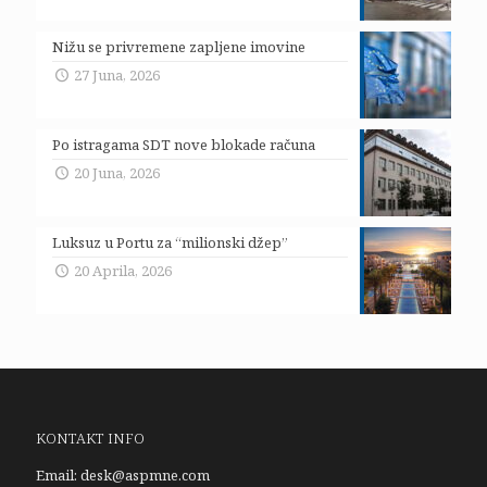
Nižu se privremene zapljene imovine
27 Juna, 2026
Po istragama SDT nove blokade računa
20 Juna, 2026
Luksuz u Portu za “milionski džep”
20 Aprila, 2026
KONTAKT INFO
Email:
desk@aspmne.com