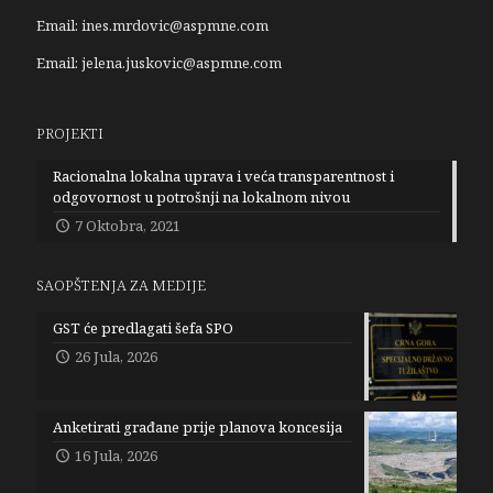
Email:
ines.mrdovic@aspmne.com
Email:
jelena.juskovic@aspmne.com
PROJEKTI
Racionalna lokalna uprava i veća transparentnost i
odgovornost u potrošnji na lokalnom nivou
7 Oktobra, 2021
SAOPŠTENJA ZA MEDIJE
GST će predlagati šefa SPO
26 Jula, 2026
Anketirati građane prije planova koncesija
16 Jula, 2026