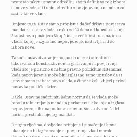
propisao takvu ustavnu odredbu, zatim definisao rok izbora
te nove vlade, ali i unio odredbu o povjeravanju mandata za
sastav takve vlade.
Umjesto toga, Ustav samo propisuje da šef države povjerava
mandat za sastav vlade u roku od 30 dana od konstiutuisanja
Skupštine, a postojeća Skupština je već konstituisana, te da
vlada, kojoj je izglasano nepovjerenje, nastavlja rad do
izbora nove.
Takođe, ustavotvorac je mogao da unese i odredbu o
takozvanom konstruktivnom izglasavanju nepovjerenja
vladi (što je prisutno u nekim pravno političkim sistemima),
kada nepovjerenje može biti izglasano samo uz uslov da se
istovremeno izabere nova vlada, a čime se želi izbjeći period
nastavka političke krize.
Dakle, Ustav ne sadrži niti jednu normu da se vlada može
birati u toku trajanja mandata parlamenta, ako joj on izglasa
nepovjerenje ili ona podnese ostavku, što su dva od četiri
načina prestanka njenog mandata.
Drugim riječima, dosljedna primjena i tumačenje Ustava
ukazuje da bi izglasavanje nepovjerenja vladi moralo
dovesti do raspisivanja vanrednih parlamentarnih izbora,