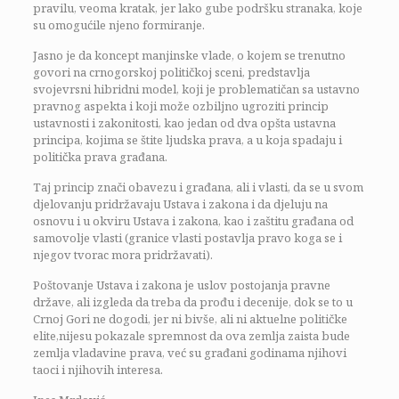
pravilu, veoma kratak, jer lako gube podršku stranaka, koje
su omogućile njeno formiranje.
Jasno je da koncept manjinske vlade, o kojem se trenutno
govori na crnogorskoj političkoj sceni, predstavlja
svojevrsni hibridni model, koji je problematičan sa ustavno
pravnog aspekta i koji može ozbiljno ugroziti princip
ustavnosti i zakonitosti, kao jedan od dva opšta ustavna
principa, kojima se štite ljudska prava, a u koja spadaju i
politička prava građana.
Taj princip znači obavezu i građana, ali i vlasti, da se u svom
djelovanju pridržavaju Ustava i zakona i da djeluju na
osnovu i u okviru Ustava i zakona, kao i zaštitu građana od
samovolje vlasti (granice vlasti postavlja pravo koga se i
njegov tvorac mora pridržavati).
Poštovanje Ustava i zakona je uslov postojanja pravne
države, ali izgleda da treba da prođu i decenije, dok se to u
Crnoj Gori ne dogodi, jer ni bivše, ali ni aktuelne političke
elite,nijesu pokazale spremnost da ova zemlja zaista bude
zemlja vladavine prava, već su građani godinama njihovi
taoci i njihovih interesa.