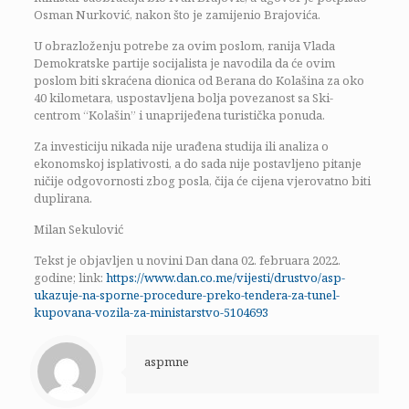
Osman Nurković, nakon što je zamijenio Brajovića.
U obrazloženju potrebe za ovim poslom, ranija Vlada
Demokratske partije socijalista je navodila da će ovim
poslom biti skraćena dionica od Berana do Kolašina za oko
40 kilometara, uspostavljena bolja povezanost sa Ski-
centrom “Kolašin” i unaprijeđena turistička ponuda.
Za investiciju nikada nije urađena studija ili analiza o
ekonomskoj isplativosti, a do sada nije postavljeno pitanje
ničije odgovornosti zbog posla, čija će cijena vjerovatno biti
duplirana.
Milan Sekulović
Tekst je objavljen u novini Dan dana 02. februara 2022.
godine; link:
https://www.dan.co.me/vijesti/drustvo/asp-
ukazuje-na-sporne-procedure-preko-tendera-za-tunel-
kupovana-vozila-za-ministarstvo-5104693
aspmne