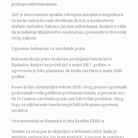
pristupu informacijama.
ASP je istovremeno uputila odvojenu inicijativu inspektoru
za javne nabavke radi utvrđenja da li je u konkretnom
slučaju zaobiđen Zakon o javnim nabavkama, imajući u vidu
da je tadašnje Ministarstvo saobraćaja i pomorstva obveznik
ovog zakona.
Ogromno kašnjenje za završetak posla
Rekonstrukcija puta obuhvata probijanje tunela kroz
Bjelasicu. Radovi su počeli još u maju 2017. godine, a
ugovorom je bilo planirano da budu završeni u maju 2020.
godine.
Posao je bio obustavljen tokom 2018. zbog pojave ogromnih
podzemnih voda prilikom probijanja tunela, a procjene su i
da će i nakon završetka posla one biti veliki problem, zbog
čega za održavanje tunela mogu biti izdvajana ogromna
sredstva.
Ova investicija se finansira iz dva kredita EBRD-a.
Tender za ovaj put je objavljen u februaru 2016, kada je
ministar saobraćaja bio Ivan Brajović, a ugovor je potpisao