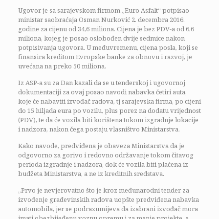
Ugovor je sa sarajevskom firmom „Euro Asfalt“ potpisao
ministar saobraćaja Osman Nurković 2. decembra 2016.
godine za cijenu od 34,6 miliona. Cijena je bez PDV-a od 6,6
miliona, kojeg je posao oslobođen dvije sedmice nakon
potpisivanja ugovora. U međuvremenu, cijena posla, koji se
finansira kreditom Evropske banke za obnovu i razvoj, je
uvećana na preko 50 miliona.
Iz ASP-a su za Dan kazali da se u tenderskoj i ugovornoj
dokumentaciji za ovaj posao navodi nabavka četiri auta,
koje će nabaviti izvođač radova, tj sarajevska firma, po cijeni
do 15 hiljada eura po vozilu, plus porez na dodatu vrijednost
(PDV), te da će vozila biti korištena tokom izgradnje lokacije
i nadzora, nakon čega postaju vlasništvo Ministarstva.
Kako navode, predviđena je obaveza Ministarstva da je
odgovorno za gorivo i redovno održavanje tokom čitavog
perioda izgradnje i nadzora, dok će vozila biti plaćena iz
budžeta Ministarstva, a ne iz kreditnih sredstava.
„Prvo je nevjerovatno što je kroz međunarodni tender za
izvođenje građevinskih radova uopšte predviđena nabavka
automobila, jer se podrazumijeva da izabrani izvođač mora
imati obezbijeđenu voznu opremu i za manje projekte, a