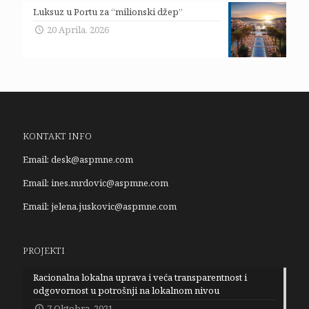
Luksuz u Portu za “milionski džep”
20 Aprila, 2026
KONTAKT INFO
Email:
desk@aspmne.com
Email:
ines.mrdovic@aspmne.com
Email:
jelena.juskovic@aspmne.com
PROJEKTI
Racionalna lokalna uprava i veća transparentnost i
odgovornost u potrošnji na lokalnom nivou
7 Oktobra, 2021