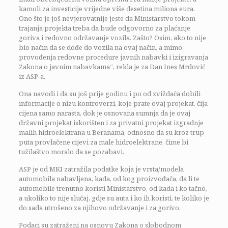
kamoli za investicije vrijedne više desetina miliona eura.
Ono što je još nevjerovatnije jeste da Ministarstvo tokom
trajanja projekta treba da bude odgovorno za plaćanje
goriva i redovno održavanje vozila. Zašto? Osim, ako to nije
bio način da se dođe do vozila na ovaj način, a mimo
provođenja redovne procedure javnih nabavki i izigravanja
Zakona o javnim nabavkama“, rekla je za Dan Ines Mrdović
iz ASP-a.
Ona navodi i da su još prije godinu i po od zviždača dobili
informacije o nizu kontroverzi, koje prate ovaj projekat, čija
cijena samo narasta, dok je osnovana sumnja da je ovaj
državni projekat iskorišten i za privatni projekat izgradnje
malih hidroelektrana u Beranama, odnosno da su kroz trup
puta provlačene cijevi za male hidroelektrane, čime bi
tužilaštvo moralo da se pozabavi.
ASP je od MKI zatražila podatke koja je vrsta/modela
automobila nabavljena, kada, od kog proizvođača, da li te
automobile trenutno koristi Ministarstvo, od kada i ko tačno,
a ukoliko to nije slučaj, gdje su auta i ko ih koristi, te koliko je
do sada utrošeno za njihovo održavanje i za gorivo.
Podaci su zatraženi na osnovu Zakona o slobodnom