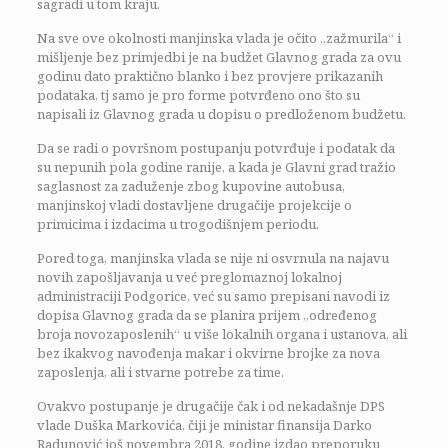
sagradi u tom kraju.
Na sve ove okolnosti manjinska vlada je očito „zažmurila“ i
mišljenje bez primjedbi je na budžet Glavnog grada za ovu
godinu dato praktično blanko i bez provjere prikazanih
podataka, tj samo je pro forme potvrđeno ono što su
napisali iz Glavnog grada u dopisu o predloženom budžetu.
Da se radi o površnom postupanju potvrđuje i podatak da
su nepunih pola godine ranije, a kada je Glavni grad tražio
saglasnost za zaduženje zbog kupovine autobusa,
manjinskoj vladi dostavljene drugačije projekcije o
primicima i izdacima u trogodišnjem periodu.
Pored toga, manjinska vlada se nije ni osvrnula na najavu
novih zapošljavanja u već preglomaznoj lokalnoj
administraciji Podgorice, već su samo prepisani navodi iz
dopisa Glavnog grada da se planira prijem „određenog
broja novozaposlenih“ u više lokalnih organa i ustanova, ali
bez ikakvog navođenja makar i okvirne brojke za nova
zaposlenja, ali i stvarne potrebe za time.
Ovakvo postupanje je drugačije čak i od nekadašnje DPS
vlade Duška Markovića, čiji je ministar finansija Darko
Radunović još novembra 2018. godine izdao preporuku