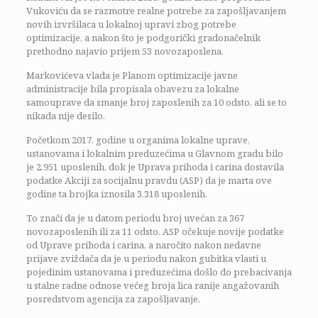
Vukoviću da se razmotre realne potrebe za zapošljavanjem
novih izvršilaca u lokalnoj upravi zbog potrebe
optimizacije, a nakon što je podgorički gradonačelnik
prethodno najavio prijem 53 novozaposlena.
Markovićeva vlada je Planom optimizacije javne
administracije bila propisala obavezu za lokalne
samouprave da smanje broj zaposlenih za 10 odsto, ali se to
nikada nije desilo.
Početkom 2017. godine u organima lokalne uprave,
ustanovama i lokalnim preduzećima u Glavnom gradu bilo
je 2.951 uposlenih, dok je Uprava prihoda i carina dostavila
podatke Akciji za socijalnu pravdu (ASP) da je marta ove
godine ta brojka iznosila 3.318 uposlenih.
To znači da je u datom periodu broj uvećan za 367
novozaposlenih ili za 11 odsto. ASP očekuje novije podatke
od Uprave prihoda i carina, a naročito nakon nedavne
prijave zviždača da je u periodu nakon gubitka vlasti u
pojedinim ustanovama i preduzećima došlo do prebacivanja
u stalne radne odnose većeg broja lica ranije angažovanih
posredstvom agencija za zapošljavanje.