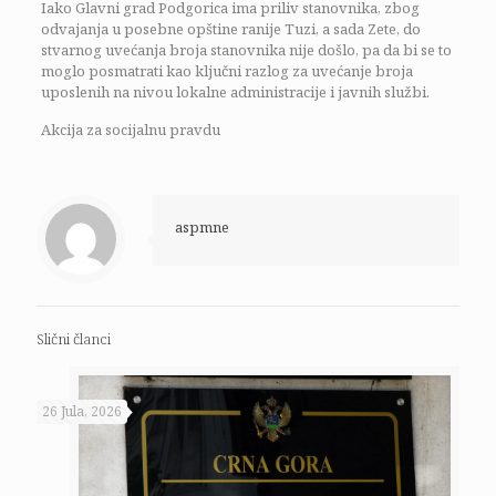
Iako Glavni grad Podgorica ima priliv stanovnika, zbog
odvajanja u posebne opštine ranije Tuzi, a sada Zete, do
stvarnog uvećanja broja stanovnika nije došlo, pa da bi se to
moglo posmatrati kao ključni razlog za uvećanje broja
uposlenih na nivou lokalne administracije i javnih službi.
Akcija za socijalnu pravdu
aspmne
Slični članci
26 Jula, 2026