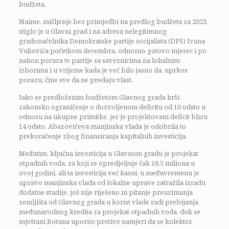
budžeta.
Naime, mišljenje bez primjedbi na predlog budžeta za 2023.
stiglo je u Glavni grad i na adresu nelegitimnog
gradonačelnika Demokratske partije socijalista (DPS) Ivana
Vukovića početkom decembra, odnosno gotovo mjesec i po
nakon poraza te partije sa saveznicima na lokalnim
izborima i u vrijeme kada je već bilo jasno da, uprkos
porazu, čine sve da ne predaju vlast.
Iako se predloženim budžetom Glavnog grada krši
zakonsko ograničenje o dozvoljenom deficitu od 10 odsto u
odnosu na ukupne primitke, jer je projektovani deficit blizu
14 odsto, Abazovićeva manjinska vlada je odobrila to
prekoračenje zbog finansiranja kapitalnih investicija.
Međutim, ključna investicija u Glavnom gradu je projekat
otpadnih voda, za koji se opredjeljuje čak 18,5 miliona u
ovoj godini, ali ta investicija već kasni, u međuvremenu je
upravo manjinska vlada od lokalne uprave zatražila izradu
dodatne studije, još nije riješeno ni pitanje preuzimanja
zemljišta od Glavnog grada u korist vlade radi prebijanja
međunarodnog kredita za projekat otpadnih voda, dok se
mještani Botuna uporno protive namjeri da se kolektor