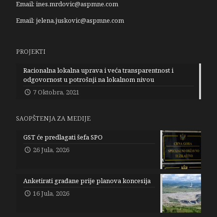
Email:
ines.mrdovic@aspmne.com
Email:
jelena.juskovic@aspmne.com
PROJEKTI
Racionalna lokalna uprava i veća transparentnost i
odgovornost u potrošnji na lokalnom nivou
7 Oktobra, 2021
SAOPŠTENJA ZA MEDIJE
GST će predlagati šefa SPO
26 Jula, 2026
Anketirati građane prije planova koncesija
16 Jula, 2026