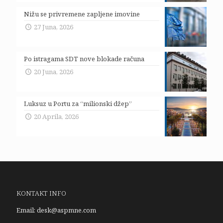
Nižu se privremene zapljene imovine
27 Juna, 2026
Po istragama SDT nove blokade računa
20 Juna, 2026
Luksuz u Portu za “milionski džep”
20 Aprila, 2026
KONTAKT INFO
Email:
desk@aspmne.com