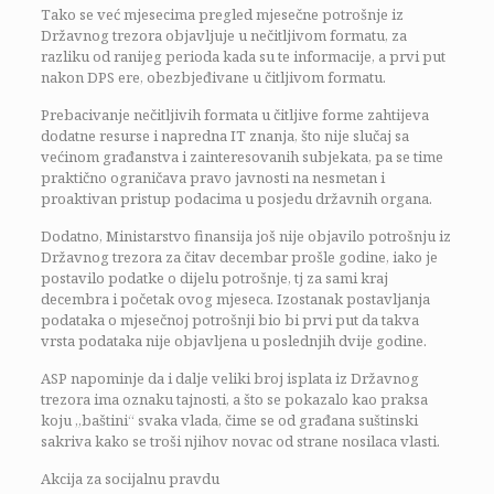
Tako se već mjesecima pregled mjesečne potrošnje iz
Državnog trezora objavljuje u nečitljivom formatu, za
razliku od ranijeg perioda kada su te informacije, a prvi put
nakon DPS ere, obezbjeđivane u čitljivom formatu.
Prebacivanje nečitljivih formata u čitljive forme zahtijeva
dodatne resurse i napredna IT znanja, što nije slučaj sa
većinom građanstva i zainteresovanih subjekata, pa se time
praktično ograničava pravo javnosti na nesmetan i
proaktivan pristup podacima u posjedu državnih organa.
Dodatno, Ministarstvo finansija još nije objavilo potrošnju iz
Državnog trezora za čitav decembar prošle godine, iako je
postavilo podatke o dijelu potrošnje, tj za sami kraj
decembra i početak ovog mjeseca. Izostanak postavljanja
podataka o mjesečnoj potrošnji bio bi prvi put da takva
vrsta podataka nije objavljena u poslednjih dvije godine.
ASP napominje da i dalje veliki broj isplata iz Državnog
trezora ima oznaku tajnosti, a što se pokazalo kao praksa
koju „baštini“ svaka vlada, čime se od građana suštinski
sakriva kako se troši njihov novac od strane nosilaca vlasti.
Akcija za socijalnu pravdu