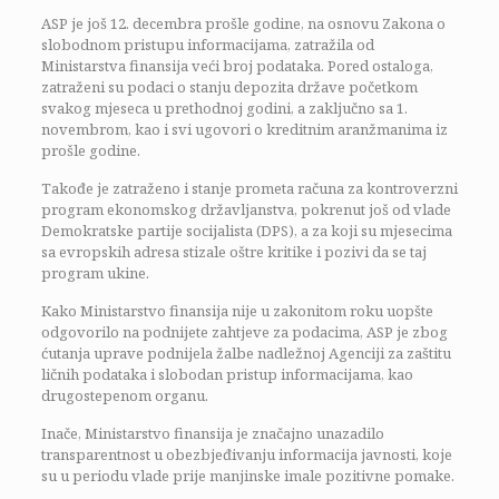
ASP je još 12. decembra prošle godine, na osnovu Zakona o
slobodnom pristupu informacijama, zatražila od
Ministarstva finansija veći broj podataka. Pored ostaloga,
zatraženi su podaci o stanju depozita države početkom
svakog mjeseca u prethodnoj godini, a zaključno sa 1.
novembrom, kao i svi ugovori o kreditnim aranžmanima iz
prošle godine.
Takođe je zatraženo i stanje prometa računa za kontroverzni
program ekonomskog državljanstva, pokrenut još od vlade
Demokratske partije socijalista (DPS), a za koji su mjesecima
sa evropskih adresa stizale oštre kritike i pozivi da se taj
program ukine.
Kako Ministarstvo finansija nije u zakonitom roku uopšte
odgovorilo na podnijete zahtjeve za podacima, ASP je zbog
ćutanja uprave podnijela žalbe nadležnoj Agenciji za zaštitu
ličnih podataka i slobodan pristup informacijama, kao
drugostepenom organu.
Inače, Ministarstvo finansija je značajno unazadilo
transparentnost u obezbjeđivanju informacija javnosti, koje
su u periodu vlade prije manjinske imale pozitivne pomake.