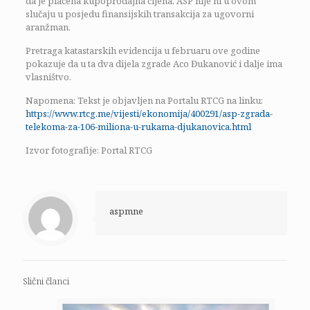
da je plaćena kupoprodajna cijena. ASP nije ni u ovom
slučaju u posjedu finansijskih transakcija za ugovorni
aranžman.
Pretraga katastarskih evidencija u februaru ove godine
pokazuje da u ta dva dijela zgrade Aco Đukanović i dalje ima
vlasništvo.
Napomena: Tekst je objavljen na Portalu RTCG na linku:
https://www.rtcg.me/vijesti/ekonomija/400291/asp-zgrada-
telekoma-za-106-miliona-u-rukama-djukanovica.html
Izvor fotografije: Portal RTCG
aspmne
Slični članci