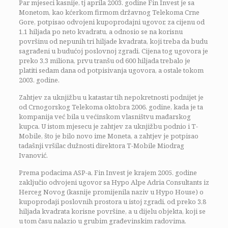
Par mjeseci kasnije, tj aprila 2003. godine Fin Invest je sa
Monetom, kao kćerkom firmom državnog Telekoma Crne
Gore, potpisao odvojeni kupoprodajni ugovor, za cijenu od
1,1 hiljada po neto kvadratu, a odnosio se na korisnu
površinu od nepunih tri hiljade kvadrata, koji treba da budu
sagrađeni u budućoj poslovnoj zgradi. Cijena tog ugovora je
preko 3,3 miliona, prvu tranšu od 600 hiljada trebalo je
platiti sedam dana od potpisivanja ugovora, a ostale tokom
2003. godine.
Zahtjev za uknjižbu u katastar tih nepokretnosti podnijet je
od Crnogorskog Telekoma oktobra 2006. godine, kada je ta
kompanija već bila u većinskom vlasništvu mađarskog
kupca. U istom mjesecu je zahtjev za uknjižbu podnio i T-
Mobile, što je bilo novo ime Moneta, a zahtjev je potpisao
tadašnji vršilac dužnosti direktora T-Mobile Miodrag
Ivanović.
Prema podacima ASP-a, Fin Invest je krajem 2005. godine
zaključio odvojeni ugovor sa Hypo Alpe Adria Consultants iz
Herceg Novog (kasnije promijenila naziv u Hypo House) o
kupoprodaji poslovnih prostora u istoj zgradi, od preko 3,8
hiljada kvadrata korisne površine, a u dijelu objekta, koji se
u tom času nalazio u grubim građevinskim radovima.