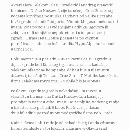
Akteri afere Telekom Oleg Obradović i Miodrag Ivanović,
biznismen Duško Knežević, čije izručenje Crna Gora zbog
vođenja krivičnog postupka zahtijeva od Velike Britanije,
bivši gradonačelnik Podgorice Miomir Mugoša – neka su od
imena, koja postoje u evidencijama odluka, ugovora ili
zahtjeva radi uknjižbe nepokretnosti u toj poslovnoj
zgradi… Firma Heta House poznata je po otkupu
potraživanja, odnosno loših kredita Hypo Alpe Adria banke
u Crnoj Gori.
Dokumentacija u posjedu ASP-a ukazuje da su izgradnju
dijela zgrade kod Rimskog trga finansirale nekadašnje
telekomunikacione kompanije, dok su bile u vlasništvu
države, tj tadašnji Telekom Crne Gore i T-Mobile, kao kćerka
firme Telekoma (prvo ime T-Mobile bio je Monet).
Poslovnu zgradu je gradio nekadašnji Fin Invest, u
vlasništvu biznismena Duška Kneževića, a kasnije je
promijenio naziv u Atlas Invest. Do zemljišta, vođenog ranije
u katastru kao pašnjak 6 klase, Fin Invest je došao
dvijehiljaditih posredstvom podgoričke firme Pob Trade.
Naime, firma Pob Trade je od nekadašnjeg Fonda zdravstva
kupila zemljište na toj lokaciji, a kasnije je Glavni grad