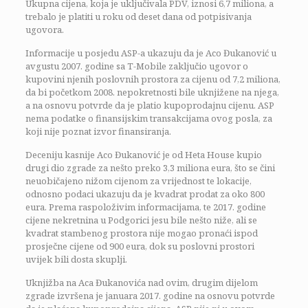
Ukupna cijena, koja je uključivala PDV, iznosi 6,7 miliona, a
trebalo je platiti u roku od deset dana od potpisivanja
ugovora.
Informacije u posjedu ASP-a ukazuju da je Aco Đukanović u
avgustu 2007. godine sa T-Mobile zaključio ugovor o
kupovini njenih poslovnih prostora za cijenu od 7,2 miliona,
da bi početkom 2008. nepokretnosti bile uknjižene na njega,
a na osnovu potvrde da je platio kupoprodajnu cijenu. ASP
nema podatke o finansijskim transakcijama ovog posla, za
koji nije poznat izvor finansiranja.
Deceniju kasnije Aco Đukanović je od Heta House kupio
drugi dio zgrade za nešto preko 3,3 miliona eura, što se čini
neuobičajeno nižom cijenom za vrijednost te lokacije,
odnosno podaci ukazuju da je kvadrat prodat za oko 800
eura. Prema raspoloživim informacijama, te 2017. godine
cijene nekretnina u Podgorici jesu bile nešto niže, ali se
kvadrat stambenog prostora nije mogao pronaći ispod
prosječne cijene od 900 eura, dok su poslovni prostori
uvijek bili dosta skuplji.
Uknjižba na Aca Đukanovića nad ovim, drugim dijelom
zgrade izvršena je januara 2017. godine na osnovu potvrde