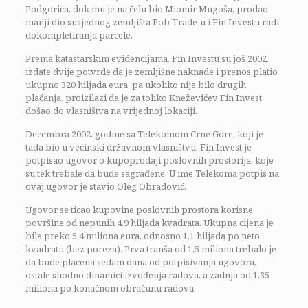
Podgorica, dok mu je na čelu bio Miomir Mugoša, prodao
manji dio susjednog zemljišta Pob Trade-u i Fin Investu radi
dokompletiranja parcele.
Prema katastarskim evidencijama, Fin Investu su još 2002.
izdate dvije potvrde da je zemljišne naknade i prenos platio
ukupno 320 hiljada eura, pa ukoliko nije bilo drugih
plaćanja, proizilazi da je za toliko Kneževićev Fin Invest
došao do vlasništva na vrijednoj lokaciji.
Decembra 2002. godine sa Telekomom Crne Gore, koji je
tada bio u većinski državnom vlasništvu, Fin Invest je
potpisao ugovor o kupoprodaji poslovnih prostorija, koje
su tek trebale da bude sagrađene. U ime Telekoma potpis na
ovaj ugovor je stavio Oleg Obradović.
Ugovor se ticao kupovine poslovnih prostora korisne
površine od nepunih 4,9 hiljada kvadrata. Ukupna cijena je
bila preko 5,4 miliona eura, odnosno 1,1 hiljada po neto
kvadratu (bez poreza). Prva tranša od 1,5 miliona trebalo je
da bude plaćena sedam dana od potpisivanja ugovora,
ostale shodno dinamici izvođenja radova, a zadnja od 1,35
miliona po konačnom obračunu radova.