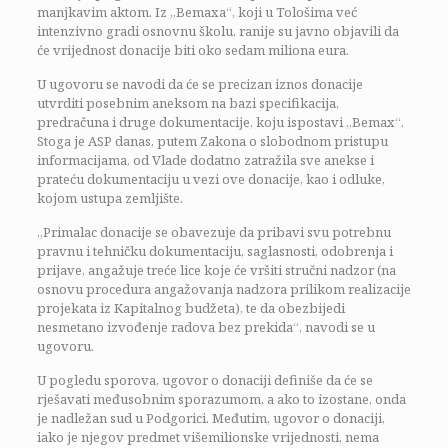
manjkavim aktom. Iz „Bemaxa“, koji u Tološima već
intenzivno gradi osnovnu školu, ranije su javno objavili da
će vrijednost donacije biti oko sedam miliona eura.
U ugovoru se navodi da će se precizan iznos donacije
utvrditi posebnim aneksom na bazi specifikacija,
predračuna i druge dokumentacije, koju ispostavi „Bemax“.
Stoga je ASP danas, putem Zakona o slobodnom pristupu
informacijama, od Vlade dodatno zatražila sve anekse i
prateću dokumentaciju u vezi ove donacije, kao i odluke,
kojom ustupa zemljište.
„Primalac donacije se obavezuje da pribavi svu potrebnu
pravnu i tehničku dokumentaciju, saglasnosti, odobrenja i
prijave, angažuje treće lice koje će vršiti stručni nadzor (na
osnovu procedura angažovanja nadzora prilikom realizacije
projekata iz Kapitalnog budžeta), te da obezbijedi
nesmetano izvođenje radova bez prekida“, navodi se u
ugovoru.
U pogledu sporova, ugovor o donaciji definiše da će se
rješavati međusobnim sporazumom, a ako to izostane, onda
je nadležan sud u Podgorici. Međutim, ugovor o donaciji,
iako je njegov predmet višemilionske vrijednosti, nema