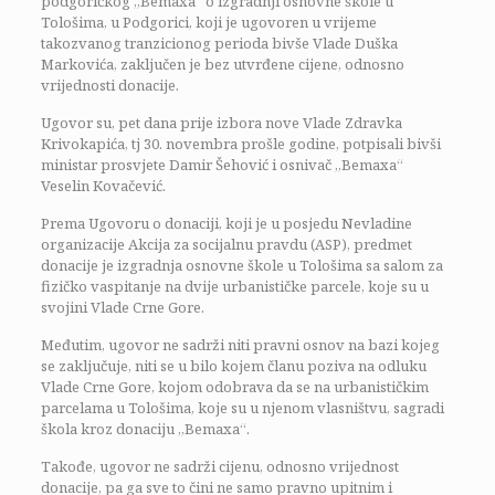
podgoričkog „Bemaxa“ o izgradnji osnovne škole u
Tološima, u Podgorici, koji je ugovoren u vrijeme
takozvanog tranzicionog perioda bivše Vlade Duška
Markovića, zaključen je bez utvrđene cijene, odnosno
vrijednosti donacije.
Ugovor su, pet dana prije izbora nove Vlade Zdravka
Krivokapića, tj 30. novembra prošle godine, potpisali bivši
ministar prosvjete Damir Šehović i osnivač „Bemaxa“
Veselin Kovačević.
Prema Ugovoru o donaciji, koji je u posjedu Nevladine
organizacije Akcija za socijalnu pravdu (ASP), predmet
donacije je izgradnja osnovne škole u Tološima sa salom za
fizičko vaspitanje na dvije urbanističke parcele, koje su u
svojini Vlade Crne Gore.
Međutim, ugovor ne sadrži niti pravni osnov na bazi kojeg
se zaključuje, niti se u bilo kojem članu poziva na odluku
Vlade Crne Gore, kojom odobrava da se na urbanističkim
parcelama u Tološima, koje su u njenom vlasništvu, sagradi
škola kroz donaciju „Bemaxa“.
Takođe, ugovor ne sadrži cijenu, odnosno vrijednost
donacije, pa ga sve to čini ne samo pravno upitnim i