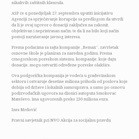
nikakvih zaštitnih klauzula.
ASP će u ponedjeljak 27. septembra uputiti inicijativu
Agenciji za sprječavanje korupcije sa predlogom da utvrdi
da li je ovaj ugovor o donaciji zaključen na zakonit,
objektivan i nepristrasan način, te da li na bilo koji način
postoji narušavanje javnog interesa.
Prema podacima sa sajta kompanije „Bemax“, završetak
osnovne škole je planiran za narednu godinu. Prema
crnogorskom poreskom sistemu, kompanije, koje daju
donacije, mogu ostvariti određene poreske olakšice.
Ova podgorička kompanija je vodeća u građevinskom
sektoru i ostvaruje desetine miliona prihoda od poslova koje
dobija od države i lokalnih samouprava, a samo po osnovu
podizvođačkih ugovora na dionici autoputa Smokovac
Mateševo, ima ugovorenih preko 230 miliona eura.
Ines Mrdović
Pravni savjetnik pri NVO Akcija za socijalnu pravdu