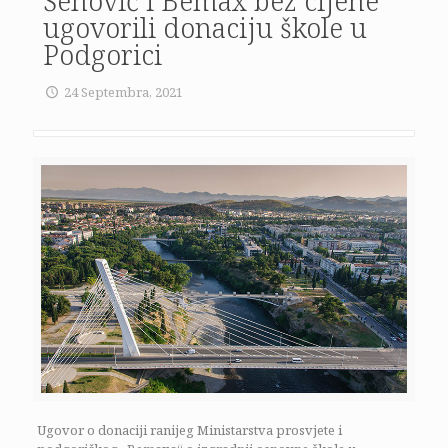
Šehović i Bemax bez cijene
ugovorili donaciju škole u
Podgorici
24 Septembra, 2021
Ugovor o donaciji ranijeg Ministarstva prosvjete i