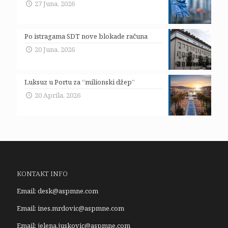
27 Juna, 2026
Po istragama SDT nove blokade računa
20 Juna, 2026
Luksuz u Portu za “milionski džep”
20 Aprila, 2026
KONTAKT INFO
Email:
desk@aspmne.com
Email:
ines.mrdovic@aspmne.com
Email:
jelena.juskovic@aspmne.com