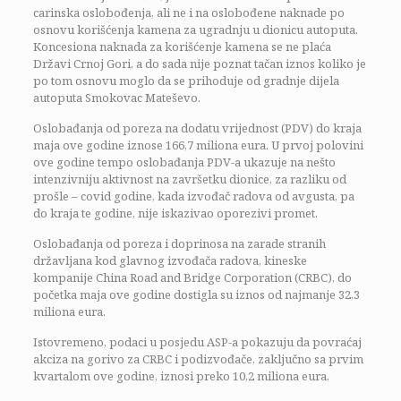
carinska oslobođenja, ali ne i na oslobođene naknade po
osnovu korišćenja kamena za ugradnju u dionicu autoputa.
Koncesiona naknada za korišćenje kamena se ne plaća
Državi Crnoj Gori, a do sada nije poznat tačan iznos koliko je
po tom osnovu moglo da se prihoduje od gradnje dijela
autoputa Smokovac Mateševo.
Oslobađanja od poreza na dodatu vrijednost (PDV) do kraja
maja ove godine iznose 166,7 miliona eura. U prvoj polovini
ove godine tempo oslobađanja PDV-a ukazuje na nešto
intenzivniju aktivnost na završetku dionice, za razliku od
prošle – covid godine, kada izvođač radova od avgusta, pa
do kraja te godine, nije iskazivao oporezivi promet.
Oslobađanja od poreza i doprinosa na zarade stranih
državljana kod glavnog izvođača radova, kineske
kompanije China Road and Bridge Corporation (CRBC), do
početka maja ove godine dostigla su iznos od najmanje 32,3
miliona eura.
Istovremeno, podaci u posjedu ASP-a pokazuju da povraćaj
akciza na gorivo za CRBC i podizvođače, zaključno sa prvim
kvartalom ove godine, iznosi preko 10,2 miliona eura.