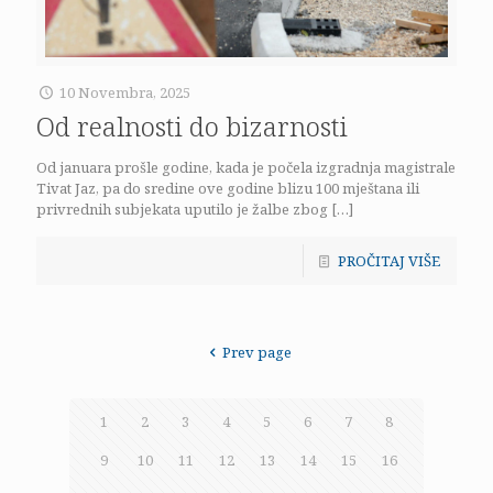
10 Novembra, 2025
Od realnosti do bizarnosti
Od januara prošle godine, kada je počela izgradnja magistrale
Tivat Jaz, pa do sredine ove godine blizu 100 mještana ili
privrednih subjekata uputilo je žalbe zbog
[…]
PROČITAJ VIŠE
Prev page
1
2
3
4
5
6
7
8
9
10
11
12
13
14
15
16