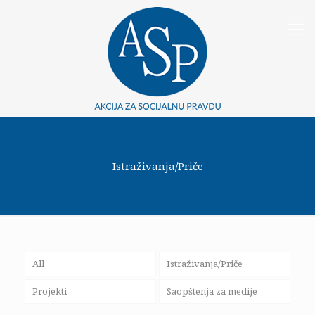
Istraživanja/Priče
All
Istraživanja/Priče
Projekti
Saopštenja za medije