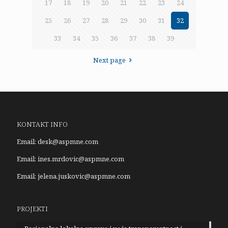
17
18
19
20
21
22
23
24
25
26
27
28
29
30
31
32
33
34
35
36
37
38
39
Next page
KONTAKT INFO
Email:
desk@aspmne.com
Email:
ines.mrdovic@aspmne.com
Email:
jelena.juskovic@aspmne.com
PROJEKTI