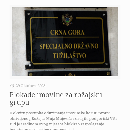
29 Oktobra, 2025
Blokade imovine za rožajsku
grupu
U okviru postupka oduzimanja imovinske koristi protiv
okrivljenog Rožajca Muja Mujevića i drugih, podgorički Viši
sud je sredinom ovog mjeseca blokirao raspolaganje
imovinom na desetine stambeno
[…]