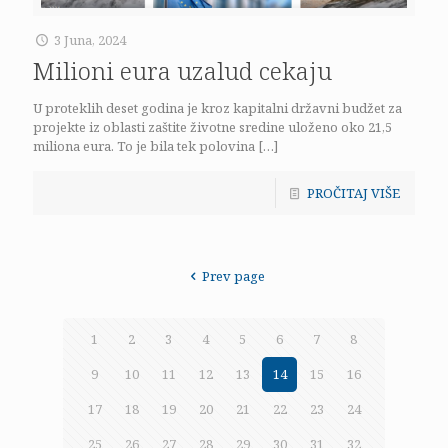
3 Juna, 2024
Milioni eura uzalud cekaju
U proteklih deset godina je kroz kapitalni državni budžet za
projekte iz oblasti zaštite životne sredine uloženo oko 21,5
miliona eura. To je bila tek polovina
[…]
PROČITAJ VIŠE
Prev page
1
2
3
4
5
6
7
8
9
10
11
12
13
14
15
16
17
18
19
20
21
22
23
24
25
26
27
28
29
30
31
32