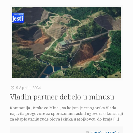
9 Aprila, 2024
Vladin partner debelo u minusu
Kompanija „Brskovo Mine“, sa kojom je crnogorska Vlada
najavila pregovore za sporazumni raskid ugovora o koncesiji
za eksploataciju rude olova i cinka u Mojkovcu, do kraja
[…]
PROČITAJ VIŠE