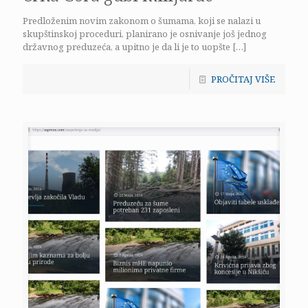
Predloženim novim zakonom o šumama, koji se nalazi u
skupštinskoj proceduri, planirano je osnivanje još jednog
državnog preduzeća, a upitno je da li je to uopšte
[…]
PROČITAJ VIŠE