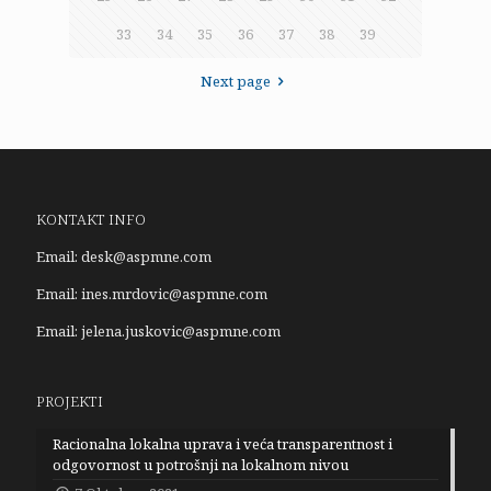
33
34
35
36
37
38
39
Next page
KONTAKT INFO
Email:
desk@aspmne.com
Email:
ines.mrdovic@aspmne.com
Email:
jelena.juskovic@aspmne.com
PROJEKTI
Racionalna lokalna uprava i veća transparentnost i
odgovornost u potrošnji na lokalnom nivou