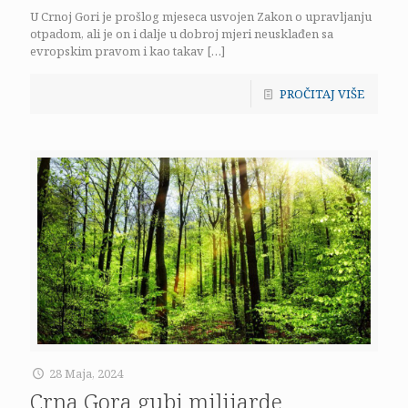
U Crnoj Gori je prošlog mjeseca usvojen Zakon o upravljanju
otpadom, ali je on i dalje u dobroj mjeri neusklađen sa
evropskim pravom i kao takav
[…]
PROČITAJ VIŠE
28 Maja, 2024
Crna Gora gubi milijarde