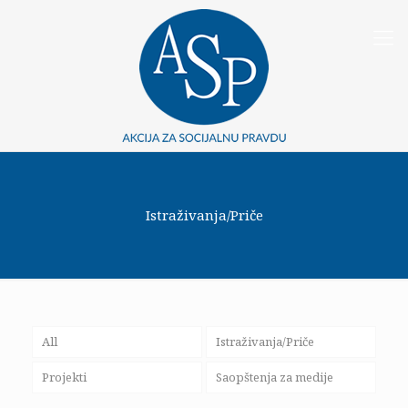
Istraživanja/Priče
All
Istraživanja/Priče
Projekti
Saopštenja za medije