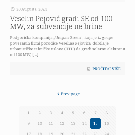
20 Augusta, 2024
Veselin Pejović gradi SE od 100
MW, za subvencije ne brine
Podgorička kompanija „Unipan Green“, koja je iz grupe
povezanih firmi porodice Veselina Pejovića, dobila je
urbanističko tehničke uslove (UTU) da gradi solarnu elektranu
od 100 MW,
[…]
PROČITAJ VIŠE
Prev page
1
2
3
4
5
6
7
8
9
10
11
12
13
14
15
16
17
18
19
20
21
22
23
24