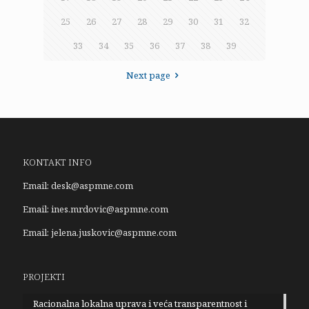
25
26
27
28
29
30
31
32
33
34
35
36
37
38
39
Next page
KONTAKT INFO
Email:
desk@aspmne.com
Email:
ines.mrdovic@aspmne.com
Email:
jelena.juskovic@aspmne.com
PROJEKTI
Racionalna lokalna uprava i veća transparentnost i