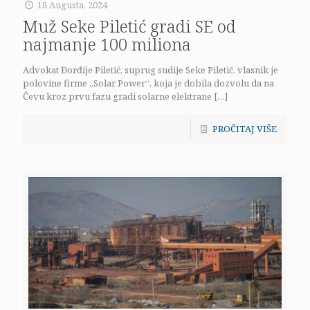
18 Augusta, 2024
Muž Seke Piletić gradi SE od
najmanje 100 miliona
Advokat Đorđije Piletić, suprug sudije Seke Piletić, vlasnik je
polovine firme „Solar Power“, koja je dobila dozvolu da na
Čevu kroz prvu fazu gradi solarne elektrane
[…]
PROČITAJ VIŠE