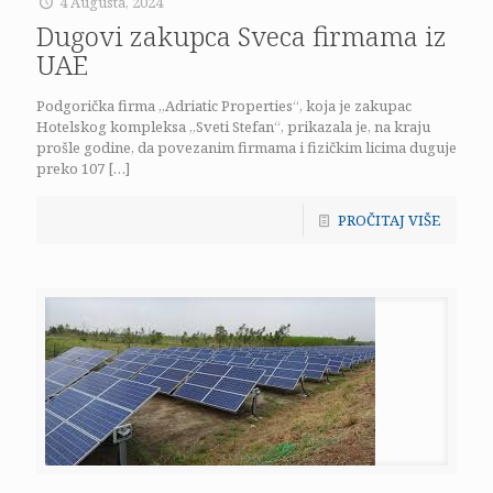
4 Augusta, 2024
Dugovi zakupca Sveca firmama iz
UAE
Podgorička firma „Adriatic Properties“, koja je zakupac
Hotelskog kompleksa „Sveti Stefan“, prikazala je, na kraju
prošle godine, da povezanim firmama i fizičkim licima duguje
preko 107
[…]
PROČITAJ VIŠE