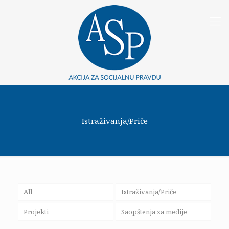
Istraživanja/Priče
All
Istraživanja/Priče
Projekti
Saopštenja za medije