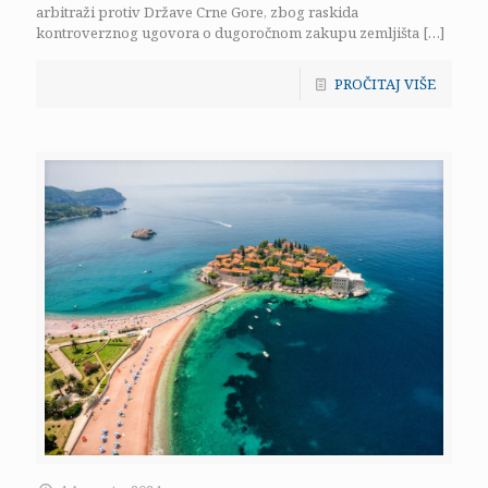
arbitraži protiv Države Crne Gore, zbog raskida
kontroverznog ugovora o dugoročnom zakupu zemljišta
[…]
PROČITAJ VIŠE