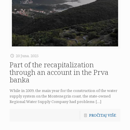
20 Juna, 2025
Part of the recapitalization
through an account in the Prva
banka
While in 2009, the main year for the construction of the water
supply system on the Montenegrin coast, the state-owned
Regional Water Supply Company had problems
[…]
PROČITAJ VIŠE