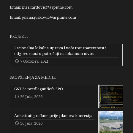
Email:
ines.mrdovic@aspmne.com
Email:
jelena.juskovic@aspmne.com
PROJEKTI
Racionalna lokalna uprava i veća transparentnost i
odgovornost u potrošnji na lokalnom nivou
7 Oktobra, 2021
SAOPŠTENJA ZA MEDIJE
GST će predlagati šefa SPO
26 Jula, 2026
Anketirati građane prije planova koncesija
16 Jula, 2026