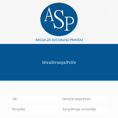
Istraživanja/Priče
All
Istraživanja/Priče
Projekti
Saopštenja za medije