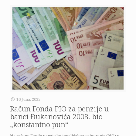
16 Juna, 2025
Račun Fonda PIO za penzije u
banci Đukanovića 2008. bio
„konstantno pun“
Na računu Fonda penzijsko invalidskog osiguranja (PIO) u