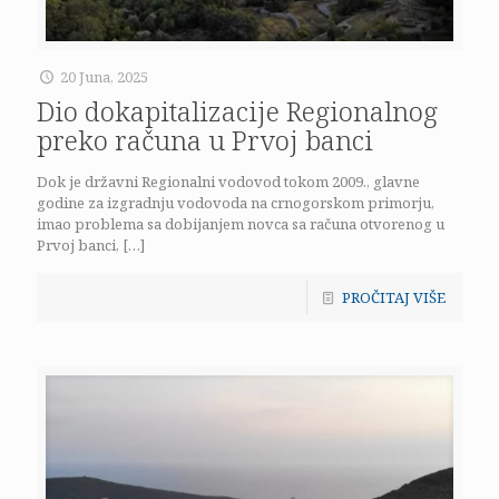
20 Juna, 2025
Dio dokapitalizacije Regionalnog
preko računa u Prvoj banci
Dok je državni Regionalni vodovod tokom 2009., glavne
godine za izgradnju vodovoda na crnogorskom primorju,
imao problema sa dobijanjem novca sa računa otvorenog u
Prvoj banci,
[…]
PROČITAJ VIŠE