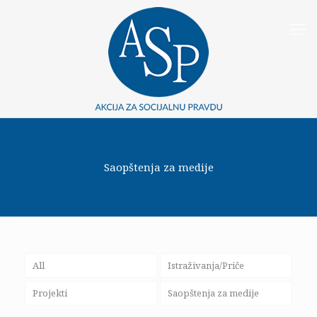
Saopštenja za medije
All
Istraživanja/Priče
Projekti
Saopštenja za medije