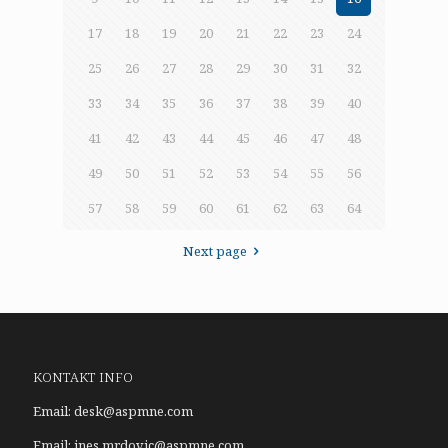
17
18
19
20
21
22
23
24
25
26
27
28
29
30
31
32
33
34
35
36
37
38
39
40
41
42
43
44
45
46
47
48
49
50
51
52
53
54
55
56
57
58
59
60
61
62
63
64
Next page
KONTAKT INFO
Email:
desk@aspmne.com
Email:
ines.mrdovic@aspmne.com