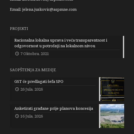
Email:
jelena.juskovic@aspmne.com
PROJEKTI
Racionalna lokalna uprava i veća transparentnost i
odgovornost u potrošnji na lokalnom nivou
7 Oktobra, 2021
SAOPŠTENJA ZA MEDIJE
GST će predlagati šefa SPO
26 Jula, 2026
Anketirati građane prije planova koncesija
16 Jula, 2026