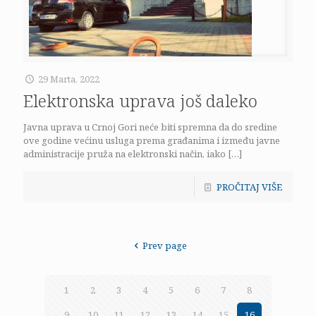
29 Marta, 2022
Elektronska uprava još daleko
Javna uprava u Crnoj Gori neće biti spremna da do sredine
ove godine većinu usluga prema građanima i između javne
administracije pruža na elektronski način, iako
[…]
PROČITAJ VIŠE
Prev page
1
2
3
4
5
6
7
8
9
10
11
12
13
14
15
16