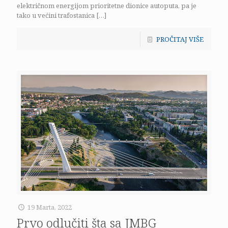
električnom energijom prioritetne dionice autoputa, pa je
tako u većini trafostanica
[…]
PROČITAJ VIŠE
19 Marta, 2022
Prvo odlučiti šta sa JMBG