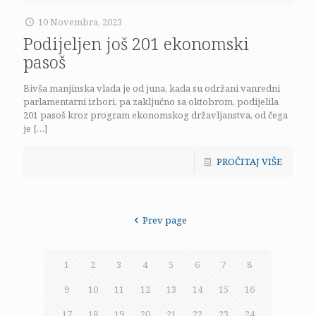
10 Novembra, 2023
Podijeljen još 201 ekonomski
pasoš
Bivša manjinska vlada je od juna, kada su održani vanredni
parlamentarni izbori, pa zaključno sa oktobrom, podijelila
201 pasoš kroz program ekonomskog državljanstva, od čega
je
[…]
PROČITAJ VIŠE
Prev page
1
2
3
4
5
6
7
8
9
10
11
12
13
14
15
16
17
18
19
20
21
22
23
24