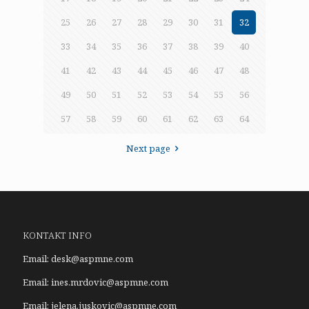
25
26
27
28
29
30
31
32
33
34
35
36
37
38
39
40
41
42
43
44
45
46
47
48
49
50
51
52
53
54
55
56
57
58
59
60
61
62
63
64
Next page
KONTAKT INFO
Email:
desk@aspmne.com
Email:
ines.mrdovic@aspmne.com
Email:
jelena.juskovic@aspmne.com