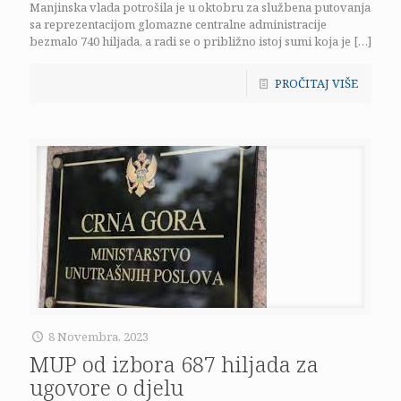
Manjinska vlada potrošila je u oktobru za službena putovanja
sa reprezentacijom glomazne centralne administracije
bezmalo 740 hiljada, a radi se o približno istoj sumi koja je
[…]
PROČITAJ VIŠE
8 Novembra, 2023
MUP od izbora 687 hiljada za
ugovore o djelu