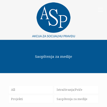
Saopštenja za medije
All
Istraživanja/Priče
Projekti
Saopštenja za medije