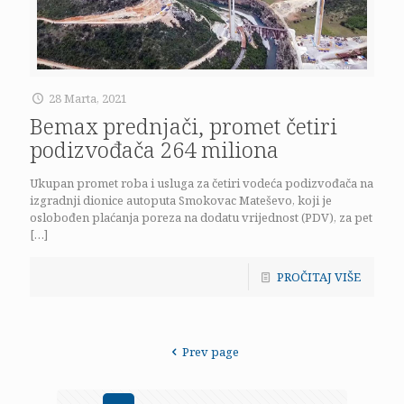
28 Marta, 2021
Bemax prednjači, promet četiri
podizvođača 264 miliona
Ukupan promet roba i usluga za četiri vodeća podizvođača na
izgradnji dionice autoputa Smokovac Mateševo, koji je
oslobođen plaćanja poreza na dodatu vrijednost (PDV), za pet
[…]
PROČITAJ VIŠE
Prev page