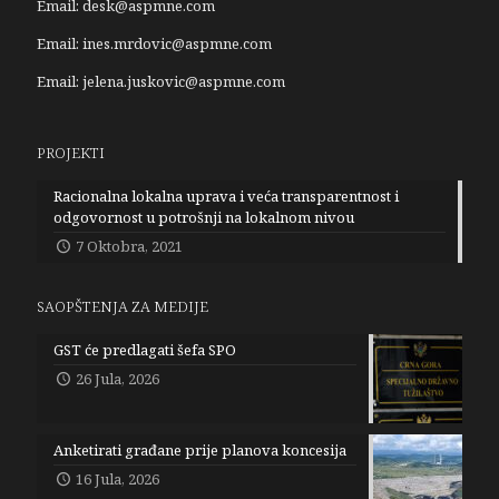
Email:
desk@aspmne.com
Email:
ines.mrdovic@aspmne.com
Email:
jelena.juskovic@aspmne.com
PROJEKTI
Racionalna lokalna uprava i veća transparentnost i
odgovornost u potrošnji na lokalnom nivou
7 Oktobra, 2021
SAOPŠTENJA ZA MEDIJE
GST će predlagati šefa SPO
26 Jula, 2026
Anketirati građane prije planova koncesija
16 Jula, 2026