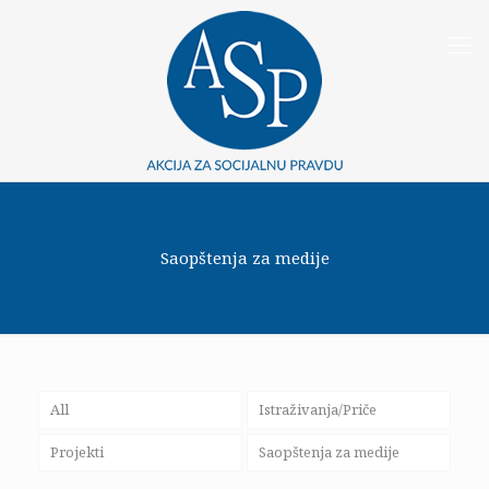
Saopštenja za medije
All
Istraživanja/Priče
Projekti
Saopštenja za medije