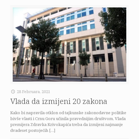
28 Februara, 2021
Vlada da izmijeni 20 zakona
Kako bi napravila otklon od tajkunske zakonodavne politike
bivše vlasti i Crnu Goru učinila pravednijim društvom, Vlada
premijera Zdravka Krivokapića treba da izmijeni najmanje
dvadeset postojećih
[…]