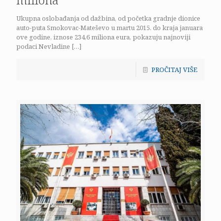
Ukupna oslobađanja od dažbina, od početka gradnje dionice
auto-puta Smokovac-Mateševo u martu 2015. do kraja januara
ove godine, iznose 234,6 miliona eura, pokazuju najnoviji
podaci Nevladine
[…]
PROČITAJ VIŠE